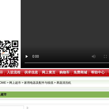
示
入驻流程
供求信息
网上黄页
购物车
免费商城
帮助中心
OME
>
网上超市
>
家用电器及配件与线缆
>
果蔬清洗机
上超市