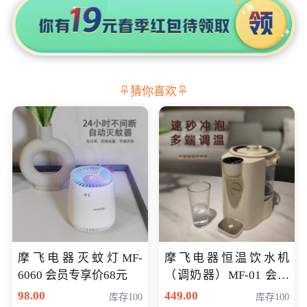
猜你喜欢
摩飞电器灭蚊灯MF-
摩飞电器恒温饮水机
6060 会员专享价68元
（调奶器）MF-01 会员
专享价366元
98.00
449.00
库存100
库存100