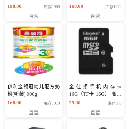
198.00
168.00
库存1909
库存1972
直营
直营
伊利金领冠幼儿配方奶
金仕顿手机内存卡
粉(听装) 900g
16G（TF卡 16G） 高速
卡 CLASS 10
168.00
25.00
库存1919
库存905
直营
直营