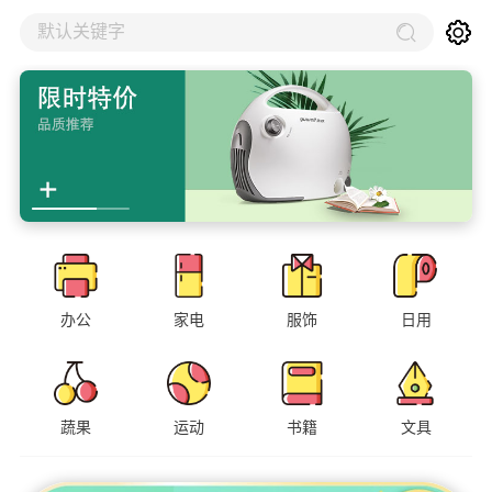
默认关键字
办公
家电
服饰
日用
蔬果
运动
书籍
文具