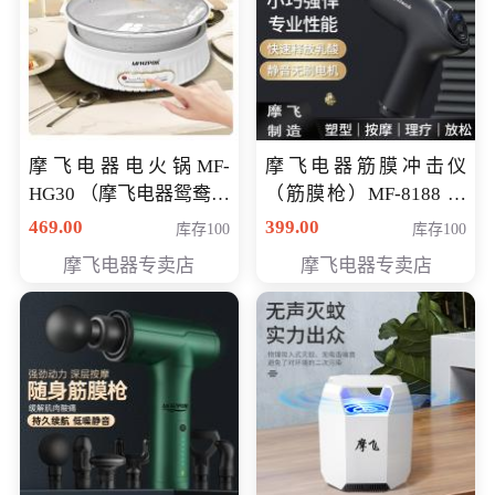
摩飞电器电火锅MF-
摩飞电器筋膜冲击仪
HG30 （摩飞电器鸳鸯锅
（筋膜枪）MF-8188 会
MF-HG30 ） 会员专享价
员专享价268元
469.00
399.00
库存100
库存100
319元
摩飞电器专卖店
摩飞电器专卖店