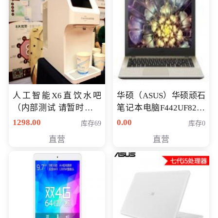
人工智能X6直饮水吧
华硕（ASUS）华硕顽石
（内部测试 请暂时不要
笔记本电脑F442UF8250
购买）
八代独显轻薄办公商务
1298.00
0.00
库存69
库存0
游戏笔记本 火爆推荐
直营
直营