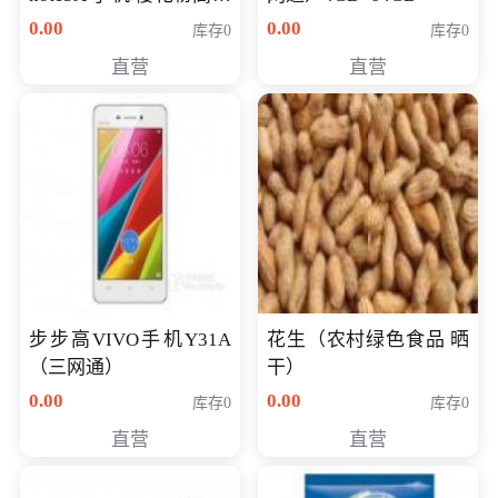
版 全网通(3G+32G)
0.00
0.00
库存0
库存0
直营
直营
步步高VIVO手机Y31A
花生（农村绿色食品 晒
（三网通）
干）
0.00
0.00
库存0
库存0
直营
直营