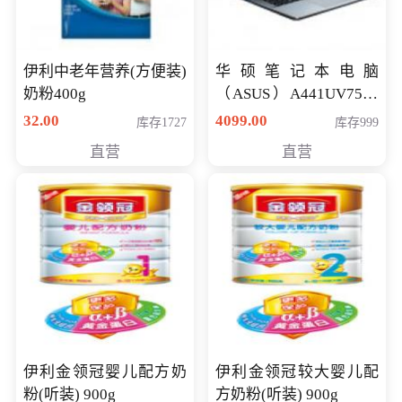
伊利中老年营养(方便装)
华硕笔记本电脑
奶粉400g
（ASUS）A441UV7500
顽石（7代i7-7500U 4G
32.00
4099.00
库存1727
库存999
500G GT920MX 独显）
直营
直营
14英寸
伊利金领冠婴儿配方奶
伊利金领冠较大婴儿配
粉(听装) 900g
方奶粉(听装) 900g