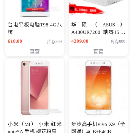
台电平板电脑T98 4G八
华硕（ASUS）
核
A480UR7200 酷睿I5超
薄学生办公游戏独显笔
618.00
4299.00
库存899
库存999
记本电脑 金色 I5-7200
直营
直营
NV930-2G独
小米（MI） 小米 红米
步步高手机vivo X9（全
note5A 手机 樱花粉高配
网通）4GB+64GB