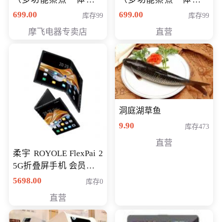
（智能升降养生锅） 会
（智能升降养生锅） 会
699.00
699.00
库存99
库存99
员专享价399元
员专享价399元
摩飞电器专卖店
直营
洞庭湖草鱼
9.90
库存473
直营
柔宇 ROYOLE FlexPai 2
5G折叠屏手机 会员专享
购买价格 4998元
5698.00
库存0
直营