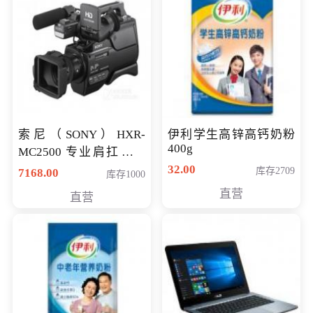
索尼（SONY）HXR-
伊利学生高锌高钙奶粉
400g
MC2500 专业肩扛式存
储卡全高清摄录一体机
32.00
库存2709
7168.00
库存1000
婚庆 直播 团拜会 专业高
直营
直营
清入门级摄像机