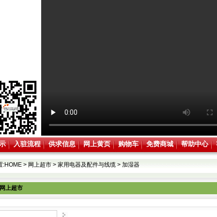
示
入驻流程
供求信息
网上黄页
购物车
免费商城
帮助中心
:
HOME
>
网上超市
>
家用电器及配件与线缆
>
加湿器
网上超市