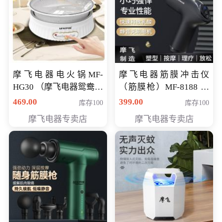
摩飞电器电火锅MF-
摩飞电器筋膜冲击仪
HG30 （摩飞电器鸳鸯锅
（筋膜枪）MF-8188 会
MF-HG30 ） 会员专享价
员专享价268元
469.00
399.00
库存100
库存100
319元
摩飞电器专卖店
摩飞电器专卖店