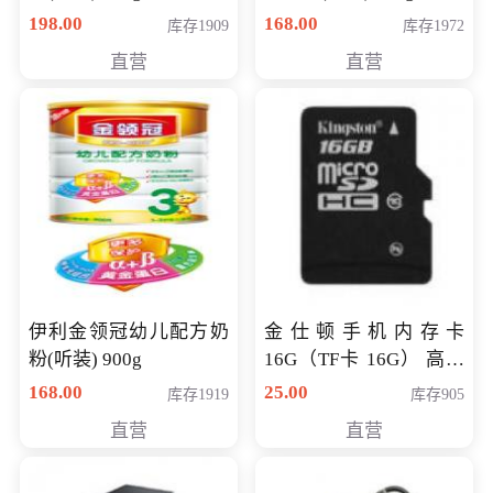
198.00
168.00
库存1909
库存1972
直营
直营
伊利金领冠幼儿配方奶
金仕顿手机内存卡
粉(听装) 900g
16G（TF卡 16G） 高速
卡 CLASS 10
168.00
25.00
库存1919
库存905
直营
直营