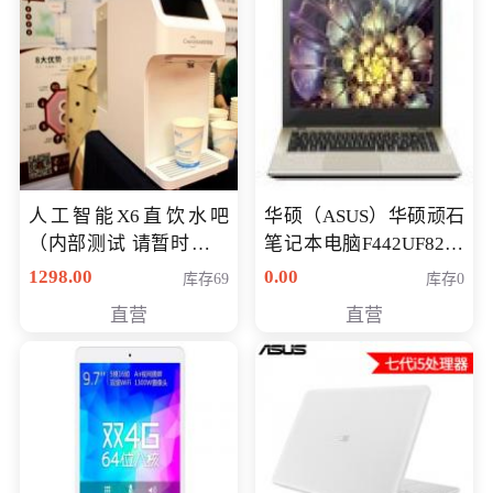
人工智能X6直饮水吧
华硕（ASUS）华硕顽石
（内部测试 请暂时不要
笔记本电脑F442UF8250
购买）
八代独显轻薄办公商务
1298.00
0.00
库存69
库存0
游戏笔记本 火爆推荐
直营
直营