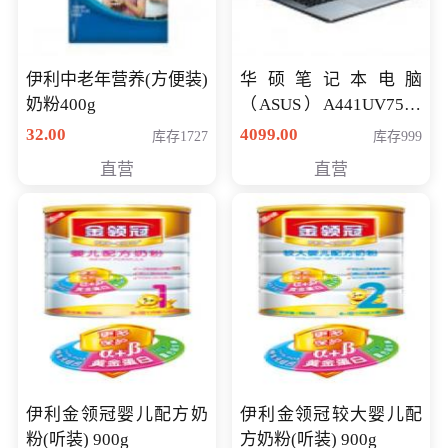
伊利中老年营养(方便装)
华硕笔记本电脑
奶粉400g
（ASUS）A441UV7500
顽石（7代i7-7500U 4G
32.00
4099.00
库存1727
库存999
500G GT920MX 独显）
直营
直营
14英寸
伊利金领冠婴儿配方奶
伊利金领冠较大婴儿配
粉(听装) 900g
方奶粉(听装) 900g