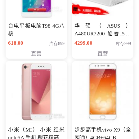
台电平板电脑T98 4G八
华硕（ASUS）
核
A480UR7200 酷睿I5超
薄学生办公游戏独显笔
618.00
4299.00
库存899
库存999
记本电脑 金色 I5-7200
直营
直营
NV930-2G独
小米（MI） 小米 红米
步步高手机vivo X9（全
note5A 手机 樱花粉高配
网通）4GB+64GB