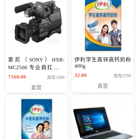
索尼（SONY）HXR-
伊利学生高锌高钙奶粉
400g
MC2500 专业肩扛式存
储卡全高清摄录一体机
32.00
库存2709
7168.00
库存1000
婚庆 直播 团拜会 专业高
直营
直营
清入门级摄像机