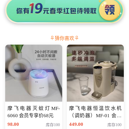
猜你喜欢
摩飞电器灭蚊灯MF-
摩飞电器恒温饮水机
6060 会员专享价68元
（调奶器）MF-01 会员
专享价366元
98.00
449.00
库存100
库存100