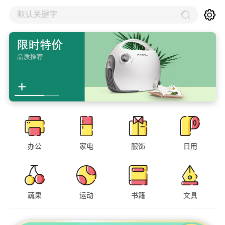
默认关键字
办公
家电
服饰
日用
蔬果
运动
书籍
文具