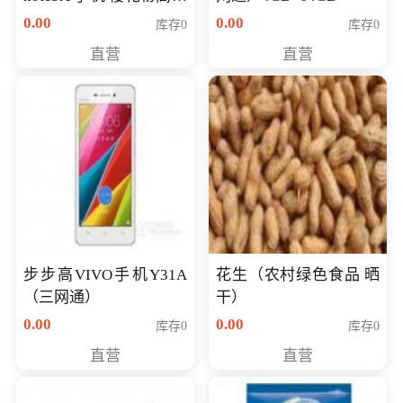
版 全网通(3G+32G)
0.00
0.00
库存0
库存0
直营
直营
步步高VIVO手机Y31A
花生（农村绿色食品 晒
（三网通）
干）
0.00
0.00
库存0
库存0
直营
直营