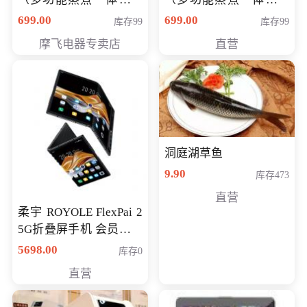
（智能升降养生锅） 会
（智能升降养生锅） 会
699.00
699.00
库存99
库存99
员专享价399元
员专享价399元
摩飞电器专卖店
直营
洞庭湖草鱼
9.90
库存473
直营
柔宇 ROYOLE FlexPai 2
5G折叠屏手机 会员专享
购买价格 4998元
5698.00
库存0
直营