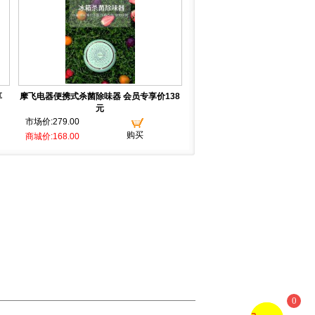
享
摩飞电器便携式杀菌除味器 会员专享价138
元
市场价:279.00
购买
商城价:168.00
0