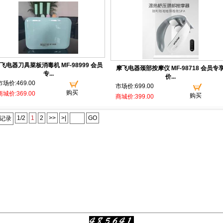
飞电器刀具菜板消毒机 MF-98999 会员
摩飞电器颈部按摩仪 MF-98718 会员专
专...
价...
市场价:469.00
市场价:699.00
购买
商城价:369.00
购买
商城价:399.00
1/2
1
2
>>
>|
GO
个记录